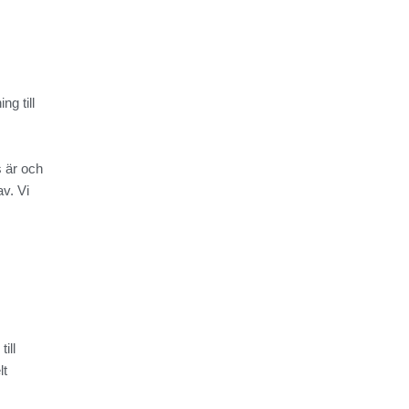
g till
s är och
av. Vi
ill
lt