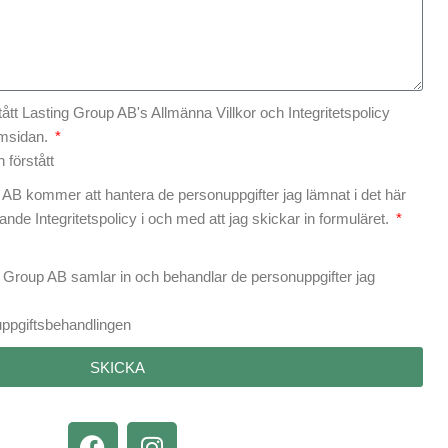
ått Lasting Group AB's Allmänna Villkor och Integritetspolicy
emsidan.
 förstått
p AB kommer att hantera de personuppgifter jag lämnat i det här
lande Integritetspolicy i och med att jag skickar in formuläret.
ng Group AB samlar in och behandlar de personuppgifter jag
uppgiftsbehandlingen
SKICKA
F
I
a
n