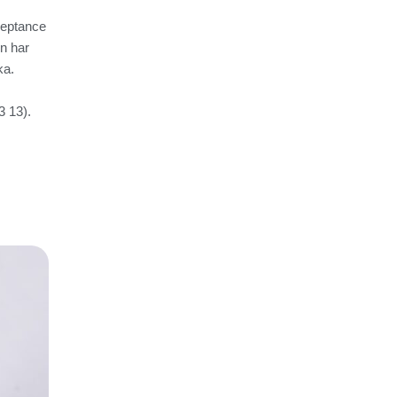
ceptance
n har
ka.
3 13).