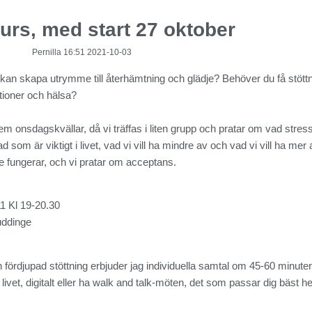
urs, med start 27 oktober
Pernilla 16:51 2021-10-03
 kan skapa utrymme till återhämtning och glädje? Behöver du få stöttnin
ationer och hälsa?
m onsdagskvällar, då vi träffas i liten grupp och pratar om vad stres
som är viktigt i livet, vad vi vill ha mindre av och vad vi vill ha mer 
e fungerar, och vi pratar om acceptans.
11 Kl 19-20.30
uddinge
ch fördjupad stöttning erbjuder jag individuella samtal om 45-60 minuter t
a livet, digitalt eller ha walk and talk-möten, det som passar dig bäst he