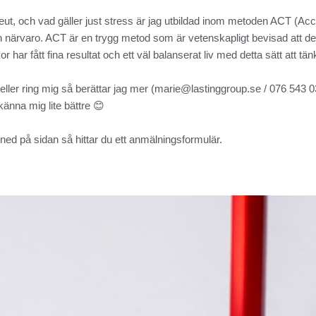
ut, och vad gäller just stress är jag utbildad inom metoden ACT (Ac
närvaro. ACT är en trygg metod som är vetenskapligt bevisad att de
har fått fina resultat och ett väl balanserat liv med detta sätt att tän
eller ring mig så berättar jag mer (marie@lastinggroup.se / 076 543 0
änna mig lite bättre 😊
e ned på sidan så hittar du ett anmälningsformulär.