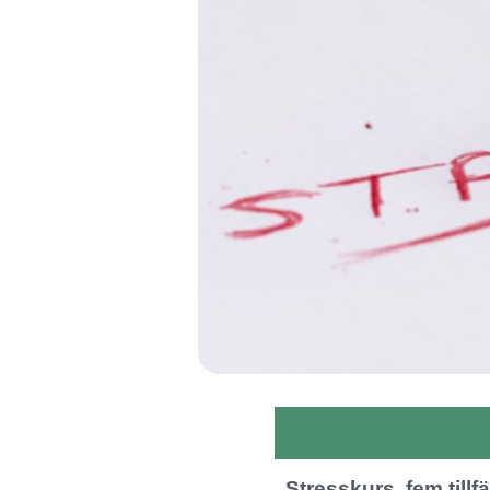
Stresskurs, fem tillfä