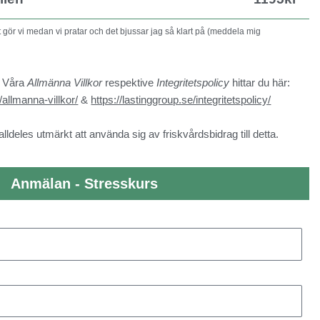
det gör vi medan vi pratar och det bjussar jag så klart på (meddela mig
. Våra
Allmänna Villkor
respektive
Integritetspolicy
hittar du här:
/allmanna-villkor/
&
https://lastinggroup.se/integritetspolicy/
alldeles utmärkt att använda sig av friskvårdsbidrag till detta.
Anmälan - Stresskurs