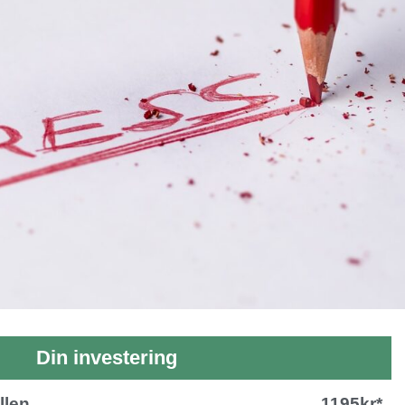
Din investering
llen
1195kr*