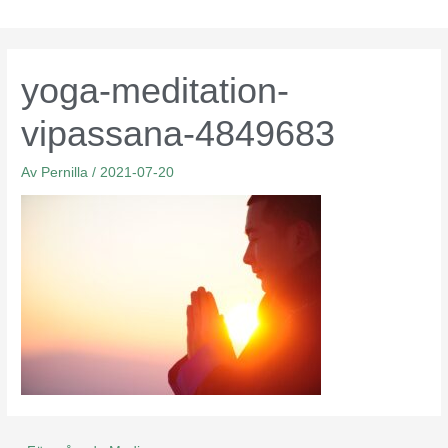
Hoppa
till
innehåll
yoga-meditation-
vipassana-4849683
Av
Pernilla
/
2021-07-20